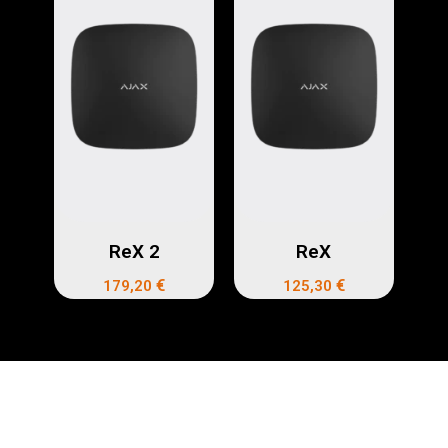
ReX 2
ReX
€
€
179,20
125,30