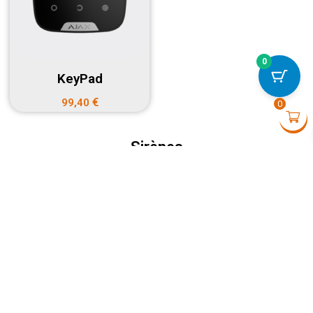
0
LightSwitch (2-gang)
KeyPad
€
84,00
+
VOI
€
99,40
0
Sirènes