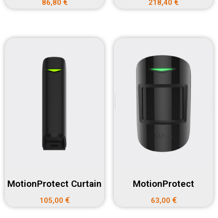
€
€
86,80
218,40
MotionProtect Curtain
MotionProtect
€
€
105,00
63,00