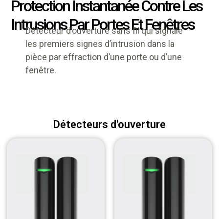
Protection Instantanée Contre Les
Intrusions Par Portes Et Fenêtres
Détecteur d’ouverture sans fil qui signale
les premiers signes d’intrusion dans la
pièce par effraction d’une porte ou d’une
fenêtre.
Détecteurs d'ouverture