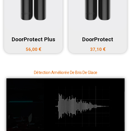
DoorProtect Plus
DoorProtect
€
€
56,00
37,10
Détection Améliorée De Bris De Glace