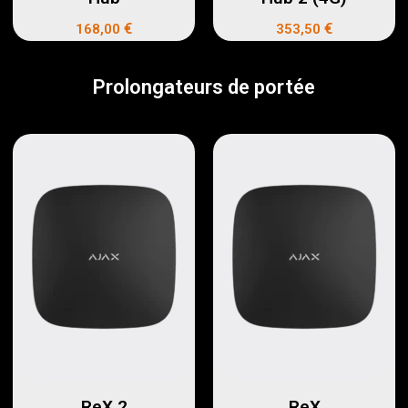
€
€
168,00
353,50
Prolongateurs de portée
ReX 2
ReX