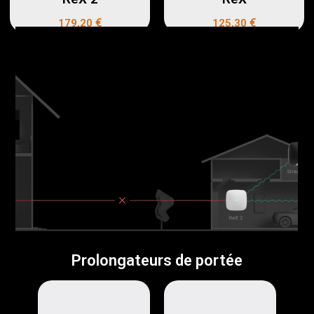
€
€
179,20
125,30
Prolongateurs de portée