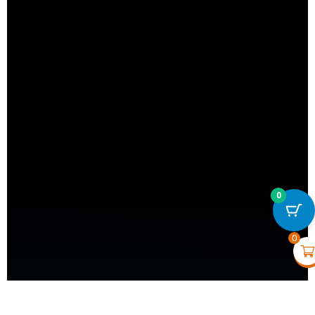
0
Hub - Noir
€
168,00
+
VOIR
0