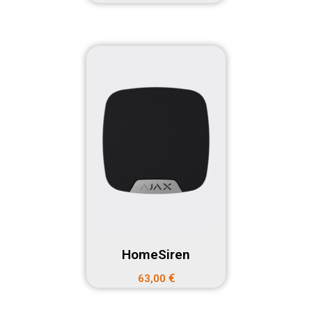
HomeSiren
€
63,00