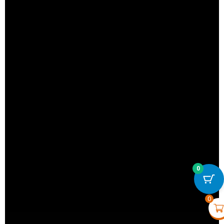
0
FireProtect 2 RB (Heat) -
€
83,20
+
VOIR
0