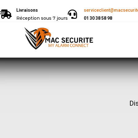
Livraisons
serviceclient@macsecurite
Réception sous 7 jours
01 30 38 58 98
Di