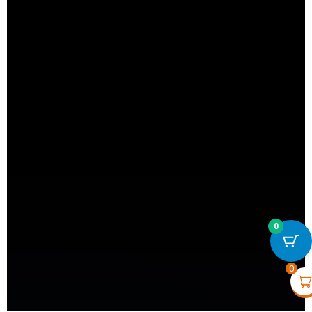
0
LightSwitch (1-gang) - No
€
72,80
+
VOIR
0