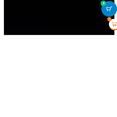
0
MotionProtect Curtain - B
€
105,00
+
VOIR
0