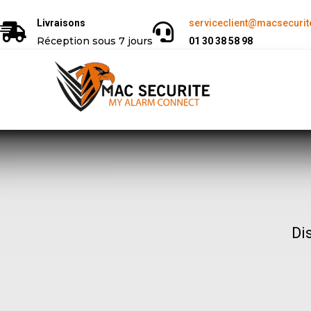
Livraisons
serviceclient@macsecurite
Réception sous 7 jours
01 30 38 58 98
Di