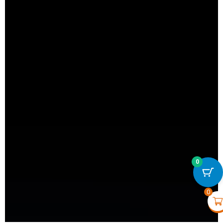
0
 Noir
DomeCam Mini (5 Mp/2.8 mm
€
100,00
+
VOIR
0