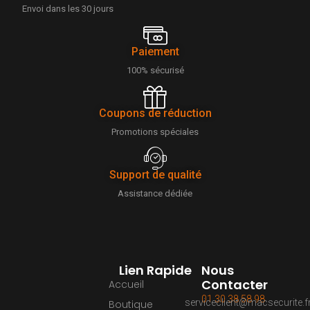
Envoi dans les 30 jours
Paiement
100% sécurisé
Coupons de réduction
Promotions spéciales
Support de qualité
Assistance dédiée
Lien Rapide
Nous
Contacter
Accueil
01 30 38 58 98
serviceclient@macsecurite.f
Boutique