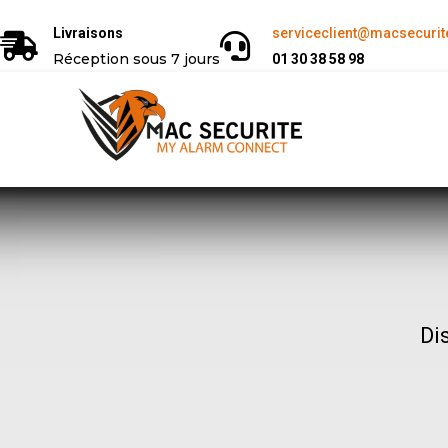
Livraisons
serviceclient@macsecurite
Réception sous 7 jours
01 30 38 58 98
Di