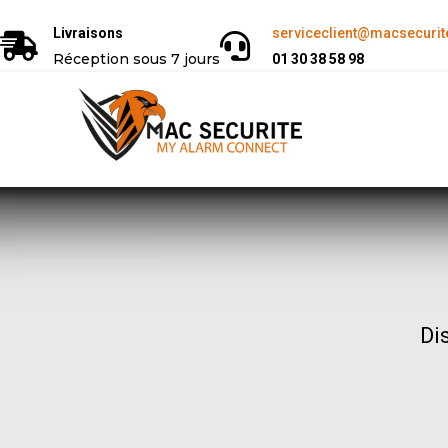
Livraisons
serviceclient@macsecurite
Réception sous 7 jours
01 30 38 58 98
Di