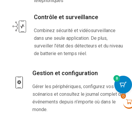
téléphoniques
Contrôle et surveillance
Combinez sécurité et vidéosurveillance
dans une seule application. De plus,
surveiller l'état des détecteurs et du niveau
de batterie en temps réel.
Gestion et configuration
0
FireProtect 2 SB (He
Gérer les périphériques, configurez vos
Noir
+
VOIR
scénarios et consultez le journal complet des
€
0
94,50
événements depuis n'importe où dans le
monde.