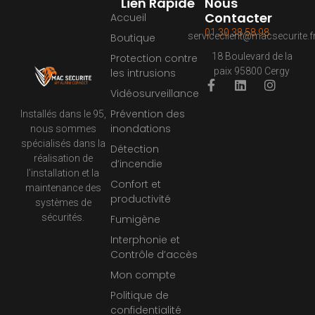
Lien Rapide
Nous
Contacter
Accueil
01 30 38 58 98
serviceclient@macsecurite.f
Boutique
18 Boulevard de la
Protection contre
paix 95800 Cergy
les intrusions
Vidéosurveillance
Prévention des
Installés dans le 95,
inondations
nous sommes
spécialisés dans la
Détection
réalisation de
d’incendie
l’installation et la
Confort et
maintenance des
productivité
systèmes de
sécurités.
Fumigène
Interphonie et
Contrôle d’accès
Mon compte
Politique de
confidentialité