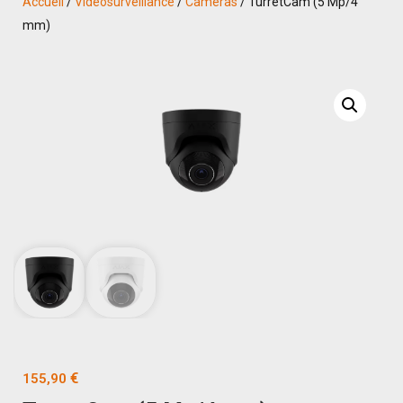
Accueil
/
Vidéosurveillance
/
Caméras
/ TurretCam (5 Mp/4
mm)
€
155,90