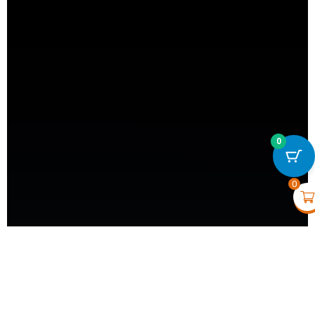
0
LightSwitch (2-way) -
€
77,70
+
VOIR
0