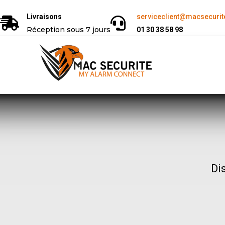
Livraisons
serviceclient@macsecurite
Réception sous 7 jours
01 30 38 58 98
Di