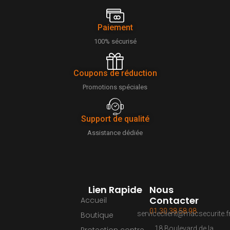
Paiement
100% sécurisé
Coupons de réduction
Promotions spéciales
Support de qualité
Assistance dédiée
Lien Rapide
Nous
Contacter
Accueil
01 30 38 58 98
serviceclient@macsecurite.f
Boutique
18 Boulevard de la
Protection contre