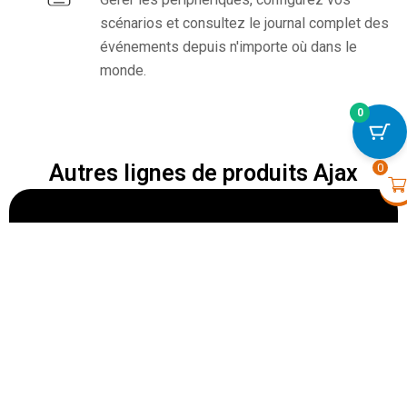
scénarios et consultez le journal complet des
événements depuis n'importe où dans le
monde.
0
TurretCam (8 Mp/2,8 mm) 
€
197,00
+
VOIR
Autres lignes de produits Ajax
0