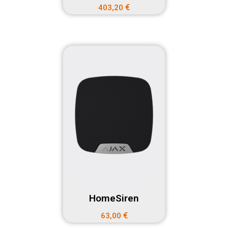
€
403,20
HomeSiren
€
63,00