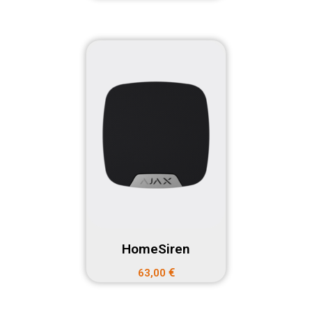
HomeSiren
€
63,00