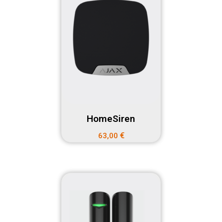
HomeSiren
€
63,00