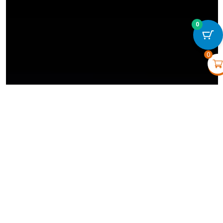
0
DoorProtect - Blanc
€
37,10
+
VOIR
0