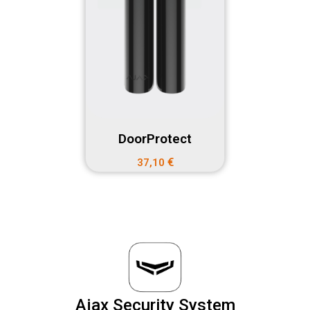
DoorProtect
€
37,10
Ajax Security System